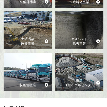
RC解体事業
木造解体事業
土壌汚染
アスベスト
改良事業
除去事業
東環
収集運搬業
リサイクルセンター