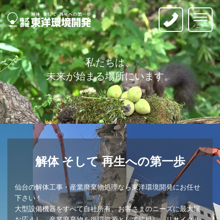
解体そして再生への第一歩
｜株式会社 東洋環境開発
私たちは、
未来が始まる場所にいます。
解体 そして 再生への第一歩
仙台の解体工事・産業廃棄物処理なら東洋環境開発にお任せ
下さい！
大型設備機器をすべて自社所有、お客さまのニーズに最大限
お応えし、産業廃棄物を循環資源として注目し、リサイクル